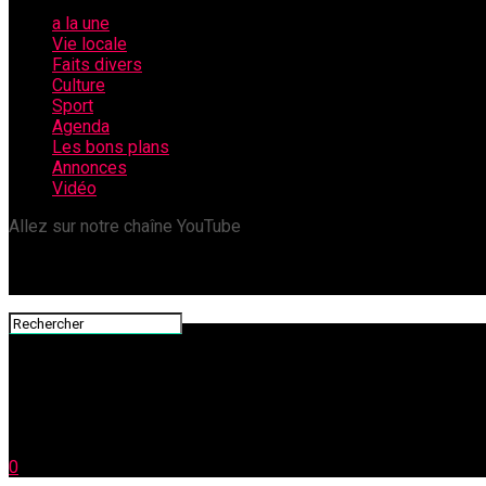
a la une
Vie locale
Faits divers
Culture
Sport
Agenda
Les bons plans
Annonces
Vidéo
Allez sur notre chaîne YouTube
0