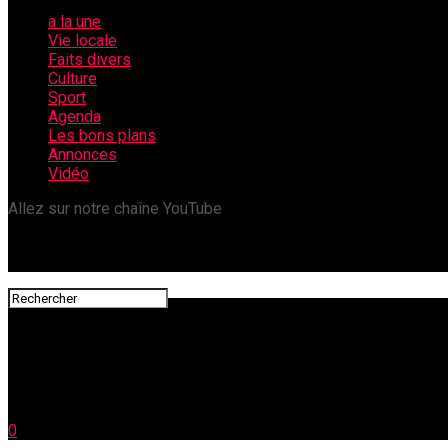
a la une
Vie locale
Faits divers
Culture
Sport
Agenda
Les bons plans
Annonces
Vidéo
Allez sur notre chaîne YouTube
0