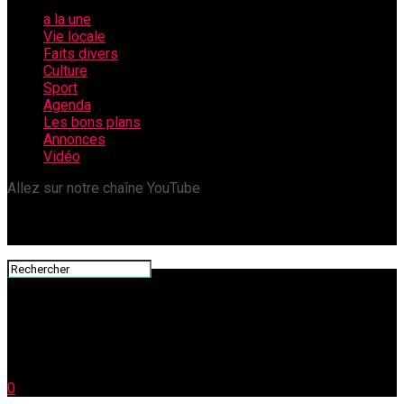
a la une
Vie locale
Faits divers
Culture
Sport
Agenda
Les bons plans
Annonces
Vidéo
Allez sur notre chaîne YouTube
0