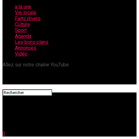
a la une
Vie locale
Faits divers
Culture
Sport
Agenda
Les bons plans
Annonces
Vidéo
Allez sur notre chaîne YouTube
0