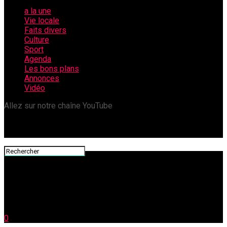
a la une
Vie locale
Faits divers
Culture
Sport
Agenda
Les bons plans
Annonces
Vidéo
Allez sur notre chaîne YouTube
0