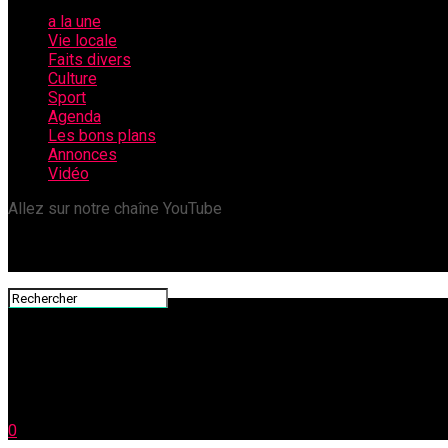
a la une
Vie locale
Faits divers
Culture
Sport
Agenda
Les bons plans
Annonces
Vidéo
Allez sur notre chaîne YouTube
0