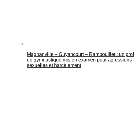
Mantes Actu
Magnanville – Guyancourt – Rambouillet : un prof
de gymnastique mis en examen pour agressions
sexuelles et harcèlement