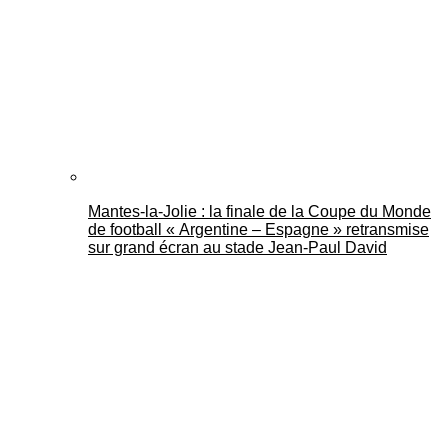
Mantes-la-Jolie : la finale de la Coupe du Monde
de football « Argentine – Espagne » retransmise
sur grand écran au stade Jean-Paul David