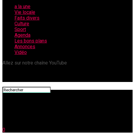
a la une
Vie locale
Faits divers
Culture
Sport
Agenda
Les bons plans
Annonces
Vidéo
Allez sur notre chaîne YouTube
0