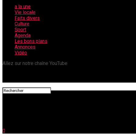
a la une
Vie locale
Faits divers
Culture
Sport
Agenda
Les bons plans
Annonces
Vidéo
Allez sur notre chaîne YouTube
0