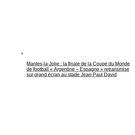
Mantes-la-Jolie : la finale de la Coupe du Monde
de football « Argentine – Espagne » retransmise
sur grand écran au stade Jean-Paul David