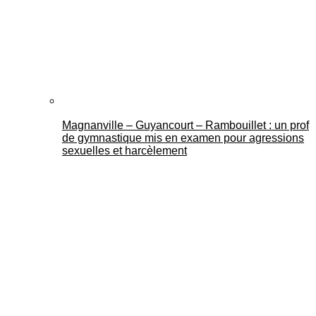
Mantes Actu
Magnanville – Guyancourt – Rambouillet : un prof
de gymnastique mis en examen pour agressions
sexuelles et harcèlement