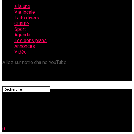
a la une
Vie locale
Faits divers
Culture
Sport
Agenda
Les bons plans
Annonces
Vidéo
Allez sur notre chaîne YouTube
0