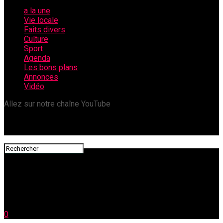
a la une
Vie locale
Faits divers
Culture
Sport
Agenda
Les bons plans
Annonces
Vidéo
Allez sur notre chaîne YouTube
0