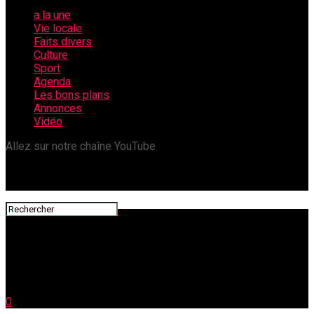
a la une
Vie locale
Faits divers
Culture
Sport
Agenda
Les bons plans
Annonces
Vidéo
Allez sur notre chaîne YouTube
0