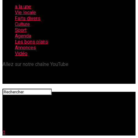
a la une
Vie locale
Faits divers
Culture
Sport
Agenda
Les bons plans
Annonces
Vidéo
Allez sur notre chaîne YouTube
0