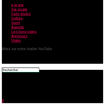
a la une
Vie locale
Faits divers
Culture
Sport
Agenda
Les bons plans
Annonces
Vidéo
Allez sur notre chaîne YouTube
0