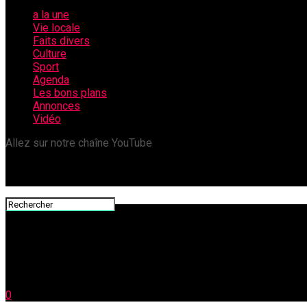
a la une
Vie locale
Faits divers
Culture
Sport
Agenda
Les bons plans
Annonces
Vidéo
Allez sur notre chaîne YouTube
0