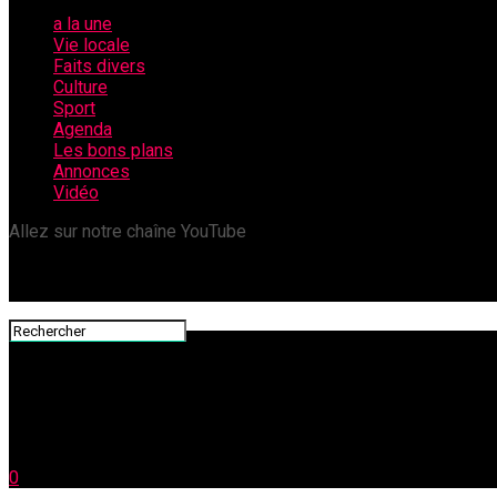
a la une
Vie locale
Faits divers
Culture
Sport
Agenda
Les bons plans
Annonces
Vidéo
Allez sur notre chaîne YouTube
0