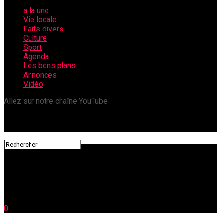
a la une
Vie locale
Faits divers
Culture
Sport
Agenda
Les bons plans
Annonces
Vidéo
Allez sur notre chaîne YouTube
0