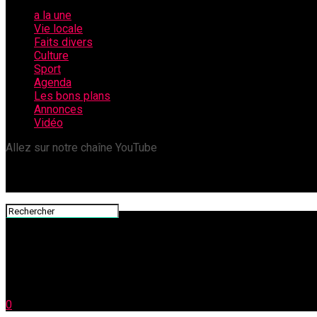
a la une
Vie locale
Faits divers
Culture
Sport
Agenda
Les bons plans
Annonces
Vidéo
Allez sur notre chaîne YouTube
0