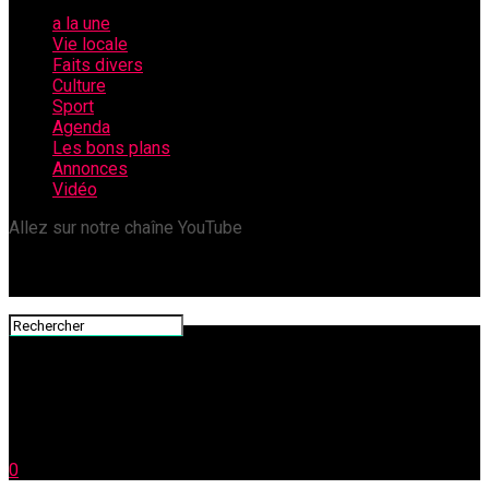
a la une
Vie locale
Faits divers
Culture
Sport
Agenda
Les bons plans
Annonces
Vidéo
Allez sur notre chaîne YouTube
0