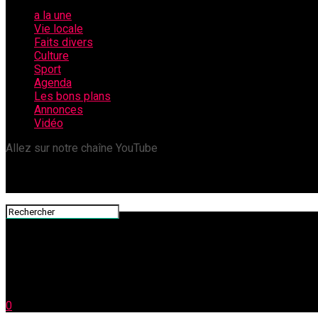
a la une
Vie locale
Faits divers
Culture
Sport
Agenda
Les bons plans
Annonces
Vidéo
Allez sur notre chaîne YouTube
0