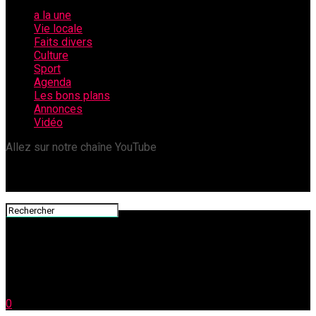
a la une
Vie locale
Faits divers
Culture
Sport
Agenda
Les bons plans
Annonces
Vidéo
Allez sur notre chaîne YouTube
0