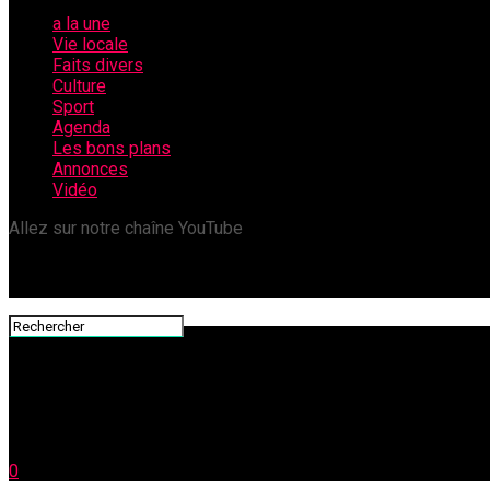
a la une
Vie locale
Faits divers
Culture
Sport
Agenda
Les bons plans
Annonces
Vidéo
Allez sur notre chaîne YouTube
0