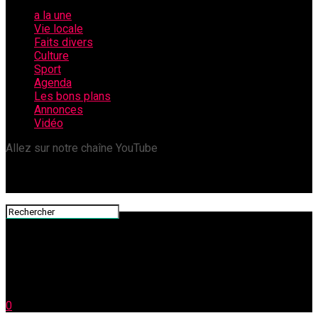
a la une
Vie locale
Faits divers
Culture
Sport
Agenda
Les bons plans
Annonces
Vidéo
Allez sur notre chaîne YouTube
0