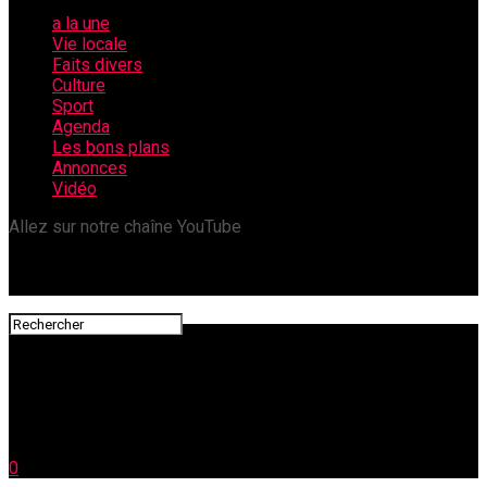
a la une
Vie locale
Faits divers
Culture
Sport
Agenda
Les bons plans
Annonces
Vidéo
Allez sur notre chaîne YouTube
0