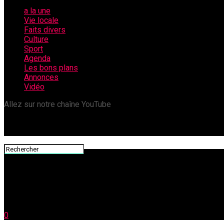
a la une
Vie locale
Faits divers
Culture
Sport
Agenda
Les bons plans
Annonces
Vidéo
Allez sur notre chaîne YouTube
0