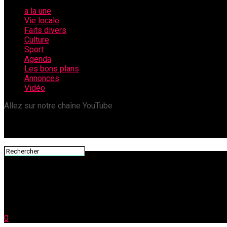
a la une
Vie locale
Faits divers
Culture
Sport
Agenda
Les bons plans
Annonces
Vidéo
Allez sur notre chaîne YouTube
0