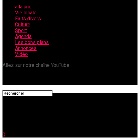
a la une
Vie locale
Faits divers
Culture
Sport
Agenda
Les bons plans
Annonces
Vidéo
Allez sur notre chaîne YouTube
0