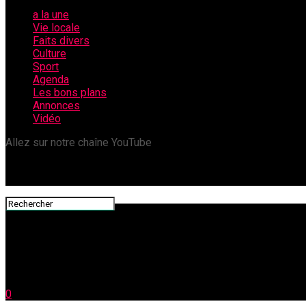
a la une
Vie locale
Faits divers
Culture
Sport
Agenda
Les bons plans
Annonces
Vidéo
Allez sur notre chaîne YouTube
0