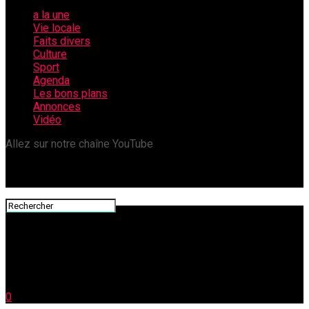
a la une
Vie locale
Faits divers
Culture
Sport
Agenda
Les bons plans
Annonces
Vidéo
Allez sur notre chaîne YouTube
0