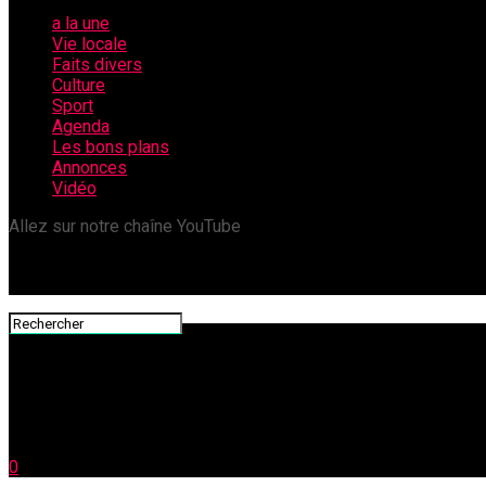
a la une
Vie locale
Faits divers
Culture
Sport
Agenda
Les bons plans
Annonces
Vidéo
Allez sur notre chaîne YouTube
0