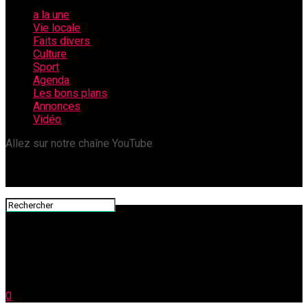
a la une
Vie locale
Faits divers
Culture
Sport
Agenda
Les bons plans
Annonces
Vidéo
Allez sur notre chaîne YouTube
0