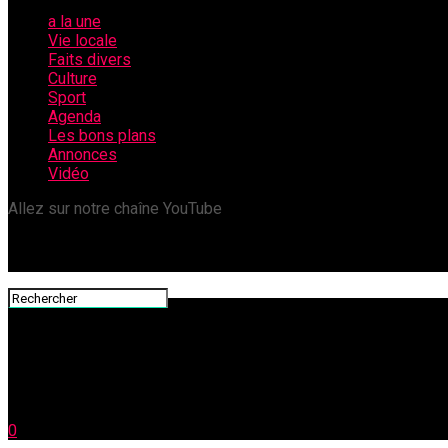
a la une
Vie locale
Faits divers
Culture
Sport
Agenda
Les bons plans
Annonces
Vidéo
Allez sur notre chaîne YouTube
0