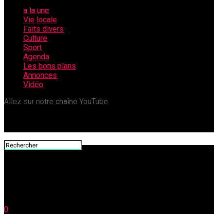
a la une
Vie locale
Faits divers
Culture
Sport
Agenda
Les bons plans
Annonces
Vidéo
Allez sur notre chaîne YouTube
0