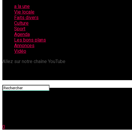
a la une
Vie locale
Faits divers
Culture
Sport
Agenda
Les bons plans
Annonces
Vidéo
Allez sur notre chaîne YouTube
0