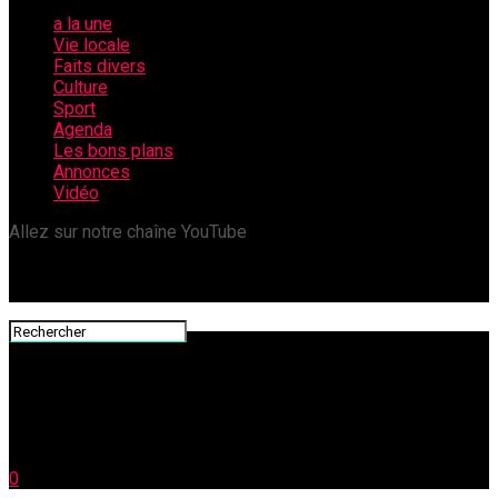
a la une
Vie locale
Faits divers
Culture
Sport
Agenda
Les bons plans
Annonces
Vidéo
Allez sur notre chaîne YouTube
0