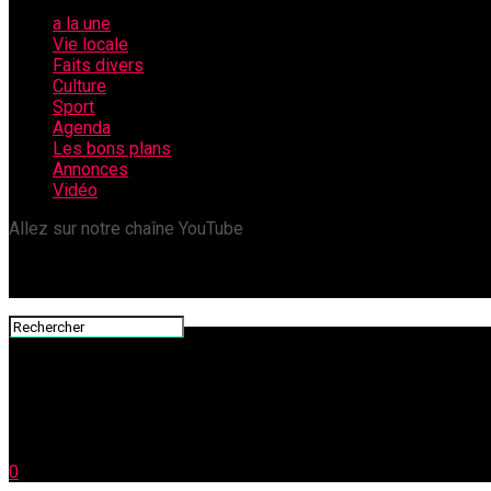
a la une
Vie locale
Faits divers
Culture
Sport
Agenda
Les bons plans
Annonces
Vidéo
Allez sur notre chaîne YouTube
0