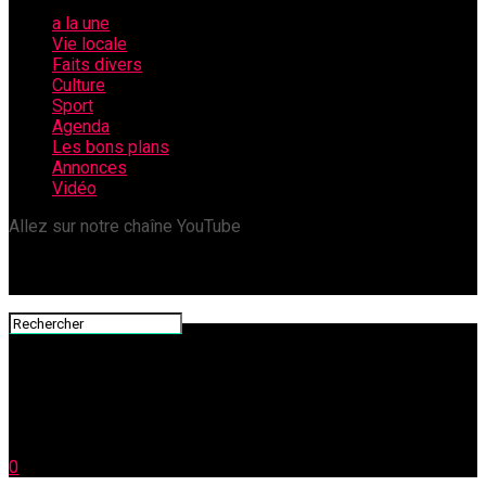
a la une
Vie locale
Faits divers
Culture
Sport
Agenda
Les bons plans
Annonces
Vidéo
Allez sur notre chaîne YouTube
0