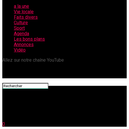
a la une
Vie locale
Faits divers
Culture
Sport
Agenda
Les bons plans
Annonces
Vidéo
Allez sur notre chaîne YouTube
0