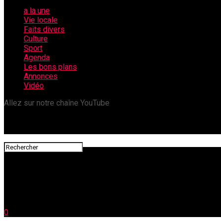
a la une
Vie locale
Faits divers
Culture
Sport
Agenda
Les bons plans
Annonces
Vidéo
Allez sur notre chaîne YouTube
0