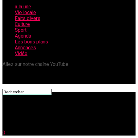
a la une
Vie locale
Faits divers
Culture
Sport
Agenda
Les bons plans
Annonces
Vidéo
Allez sur notre chaîne YouTube
0