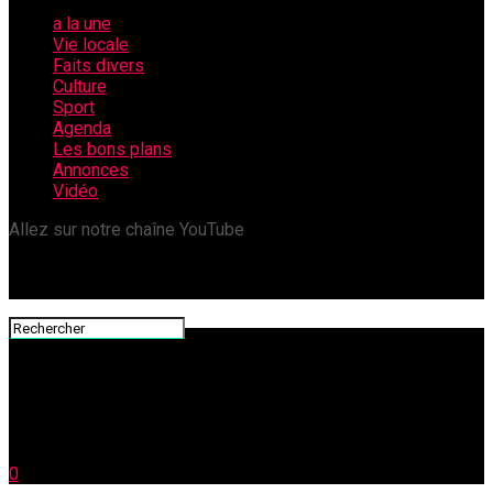
a la une
Vie locale
Faits divers
Culture
Sport
Agenda
Les bons plans
Annonces
Vidéo
Allez sur notre chaîne YouTube
0