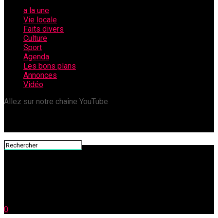
a la une
Vie locale
Faits divers
Culture
Sport
Agenda
Les bons plans
Annonces
Vidéo
Allez sur notre chaîne YouTube
0