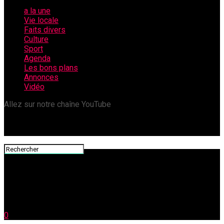
a la une
Vie locale
Faits divers
Culture
Sport
Agenda
Les bons plans
Annonces
Vidéo
Allez sur notre chaîne YouTube
0