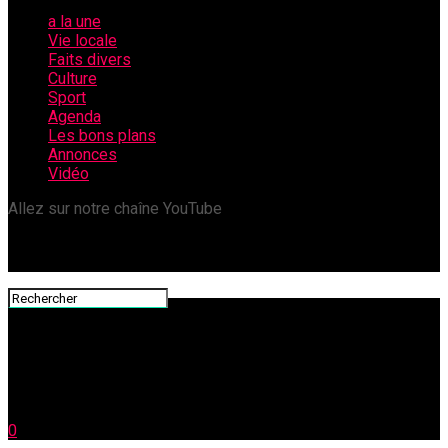
a la une
Vie locale
Faits divers
Culture
Sport
Agenda
Les bons plans
Annonces
Vidéo
Allez sur notre chaîne YouTube
0