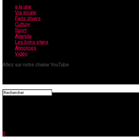
a la une
Vie locale
Faits divers
Culture
Sport
Agenda
Les bons plans
Annonces
Vidéo
Allez sur notre chaîne YouTube
0