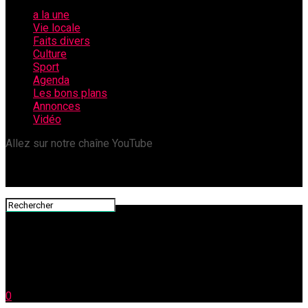
a la une
Vie locale
Faits divers
Culture
Sport
Agenda
Les bons plans
Annonces
Vidéo
Allez sur notre chaîne YouTube
0