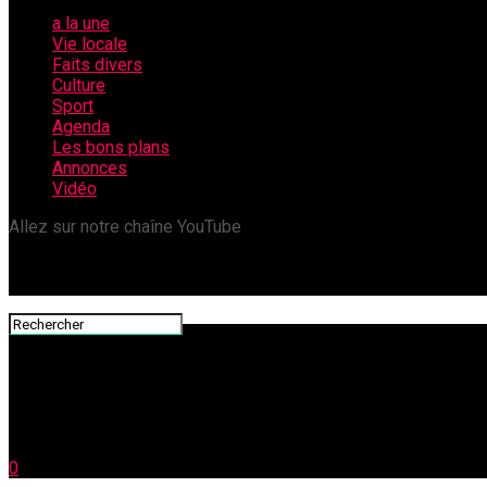
a la une
Vie locale
Faits divers
Culture
Sport
Agenda
Les bons plans
Annonces
Vidéo
Allez sur notre chaîne YouTube
0