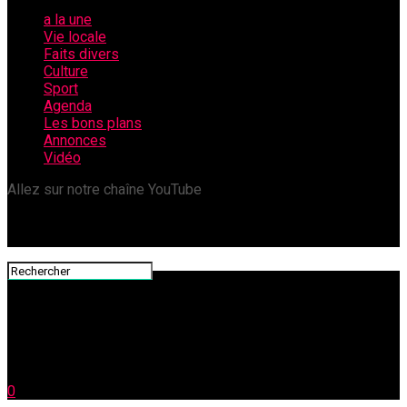
a la une
Vie locale
Faits divers
Culture
Sport
Agenda
Les bons plans
Annonces
Vidéo
Allez sur notre chaîne YouTube
0