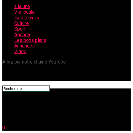
a la une
Vie locale
Faits divers
Culture
Sport
Agenda
Les bons plans
Annonces
Vidéo
Allez sur notre chaîne YouTube
0