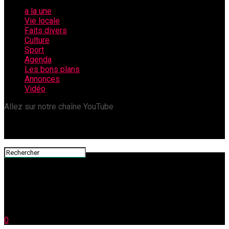
a la une
Vie locale
Faits divers
Culture
Sport
Agenda
Les bons plans
Annonces
Vidéo
Allez sur notre chaîne YouTube
0