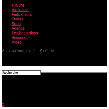
a la une
Vie locale
Faits divers
Culture
Sport
Agenda
Les bons plans
Annonces
Vidéo
Allez sur notre chaîne YouTube
0